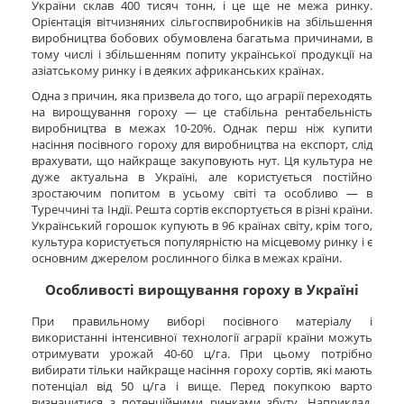
України склав 400 тисяч тонн, і це ще не межа ринку.
Орієнтація вітчизняних сільгоспвиробників на збільшення
виробництва бобових обумовлена багатьма причинами, в
тому числі і збільшенням попиту української продукції на
азіатському ринку і в деяких африканських країнах.
Одна з причин, яка призвела до того, що аграрії переходять
на вирощування гороху — це стабільна рентабельність
виробництва в межах 10-20%. Однак перш ніж купити
насіння посівного гороху для виробництва на експорт, слід
врахувати, що найкраще закуповують нут. Ця культура не
дуже актуальна в Україні, але користується постійно
зростаючим попитом в усьому світі та особливо — в
Туреччині та Індії. Решта сортів експортується в різні країни.
Український горошок купують в 96 країнах світу, крім того,
культура користується популярністю на місцевому ринку і є
основним джерелом рослинного білка в межах країни.
Особливості вирощування гороху в Україні
При правильному виборі посівного матеріалу і
використанні інтенсивної технології аграрії країни можуть
отримувати урожай 40-60 ц/га. При цьому потрібно
вибирати тільки найкраще насіння гороху сортів, які мають
потенціал від 50 ц/га і вище. Перед покупкою варто
визначитися з потенційними ринками збуту. Наприклад,