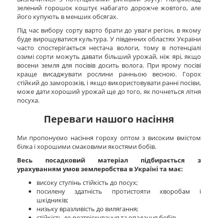
зелений горошок коштує набагато дорожче жовтого, але
його купують в менших обсягах.
Під час вибору сорту варто брати до уваги регіон, в якому
буде вирощуватися культура. У південних областях України
часто спостерігається нестача вологи, тому в потенціалі
озимі сорти можуть давати більший урожай, ніж ярі, якщо
восени земля для посівів досить волога. При ярому посіві
краще висаджувати рослини ранньою весною. Горох
стійкий до заморозків, і якщо використовувати ранні посіви,
може дати хороший урожай ще до того, як почнеться літня
посуха.
Переваги нашого насіння
Ми пропонуємо насіння гороху оптом з високим вмістом
білка і хорошими смаковими якостями бобів.
Весь посадковий матеріал підбирається з
урахуванням умов землеробства в Україні та має:
високу ступінь стійкість до посух;
посилену здатність протистояти хворобам і
шкідників;
низьку вразливість до вилягання;
стійкість до розтріскування та опадання бобів.