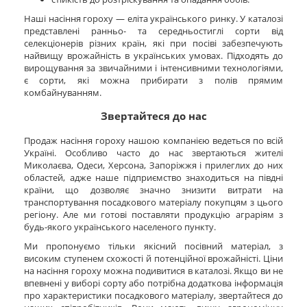
Наші насіння гороху — еліта українського ринку. У каталозі
представлені ранньо- та середньостиглі сорти від
селекціонерів різних країн, які при посіві забезпечують
найвищу врожайність в українських умовах. Підходять до
вирощування за звичайними і інтенсивними технологіями,
є сорти, які можна прибирати з полів прямим
комбайнуванням.
Звертайтеся до нас
Продаж насіння гороху нашою компанією ведеться по всій
Україні. Особливо часто до нас звертаються жителі
Миколаєва, Одеси, Херсона, Запоріжжя і прилеглих до них
областей, адже наше підприємство знаходиться на півдні
країни, що дозволяє значно знизити витрати на
транспортування посадкового матеріалу покупцям з цього
регіону. Але ми готові поставляти продукцію аграріям з
будь-якого українського населеного пункту.
Ми пропонуємо тільки якісний посівний матеріал, з
високим ступенем схожості й потенційної врожайністі. Ціни
на насіння гороху можна подивитися в каталозі. Якщо ви не
впевнені у виборі сорту або потрібна додаткова інформація
про характеристики посадкового матеріалу, звертайтеся до