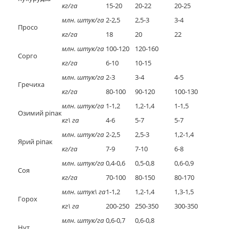
кг/га
15-20
20-22
20-25
млн. штук/га
2-2,5
2,5-3
3-4
Просо
кг/га
18
20
22
млн. штук/га
100-120
120-160
Сорго
кг/га
6-10
10-15
млн. штук/га
2-3
3-4
4-5
Гречиха
кг/га
80-100
90-120
100-130
млн. штук/га
1-1,2
1,2-1,4
1-1,5
Озимий ріпак
кг\ га
4-6
5-7
5-7
млн. штук/га
2-2,5
2,5-3
1,2-1,4
Ярий ріпак
кг/га
7-9
7-10
6-8
млн. штук/га
0,4-0,6
0,5-0,8
0,6-0,9
Соя
кг/га
70-100
80-150
80-170
млн. штук\ га
1-1,2
1,2-1,4
1,3-1,5
Горох
кг\ га
200-250
250-350
300-350
млн. штук/га
0,6-0,7
0,6-0,8
Нут