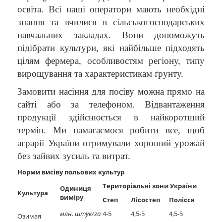
освіта. Всі наші оператори мають необхідні
знання та вчилися в сільськогосподарських
навчальних закладах. Вони допоможуть
підібрати культури, які найбільше підходять
цілям фермера, особливостям регіону, типу
вирощування та характеристикам ґрунту.
Замовити насіння для посіву можна прямо на
сайті або за телефоном. Відвантаження
продукції здійснюється в найкоротший
термін. Ми намагаємося робити все, щоб
аграрії України отримували хороший урожай
без зайвих зусиль та витрат.
Норми висіву польових культур
Тер
иторіальні зон
и Укра
їни
Одиниця
Культура
виміру
Степ
Лісостеп
П
олісся
млн. штук/га
4-5
4,5-5
4,5-5
Озимая