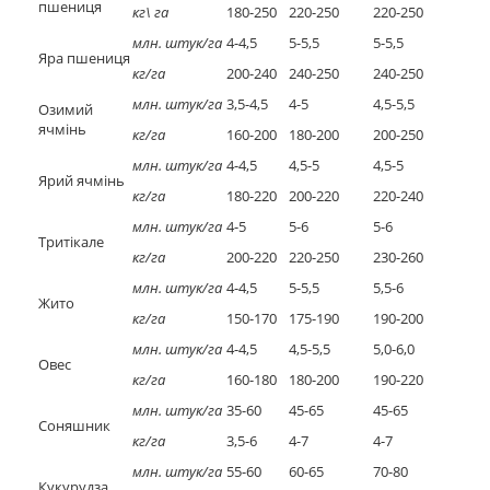
пшениця
кг\ га
180-250
220-250
220-250
млн. штук/га
4-4,5
5-5,5
5-5,5
Яра пшениця
кг/га
200-240
240-250
240-250
млн. штук/га
3,5-4,5
4-5
4,5-5,5
Озимий
ячмінь
кг/га
160-200
180-200
200-250
млн. штук/га
4-4,5
4,5-5
4,5-5
Ярий ячмінь
кг/га
180-220
200-220
220-240
млн. штук/га
4-5
5-6
5-6
Тритікале
кг/га
200-220
220-250
230-260
млн. штук/га
4-4,5
5-5,5
5,5-6
Жито
кг/га
150-170
175-190
190-200
млн. штук/га
4-4,5
4,5-5,5
5,0-6,0
Овес
кг/га
160-180
180-200
190-220
млн. штук/га
35-60
45-65
45-65
Соняшник
кг/га
3,5-6
4-7
4-7
млн. штук/га
55-60
60-65
70-80
Кукурудза