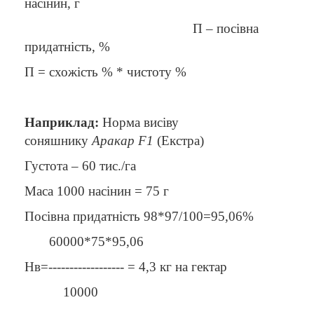
насінин, г
П – посівна
придатність, %
П = схожість % * чистоту %
Напр
иклад:
Норма висіву
соняшнику
Аракар
F1
(Екстра)
Густота – 60 тис./га
Маса 1000 насінин = 75 г
Посівна придатність 98*97/100=95,06%
60000*75*95,06
Нв=------------------ = 4,3 кг на гектар
10000