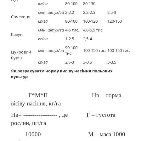
кг/га
80-100
80-130
млн. штук/га
2-2,2
2,2-2,5
2,5-3
Сочевиця
кг/га
80-100
100-120
120-150
млн. штук/га
4-5 тис.
4,8-5,5 тис.
Кавун
кг/га
1-2,5
2,5-4
90-100
млн. штук/га
100-150 тис.
100-150 тис.
Цукровий
тис.
буряк
кг/га
2,5-3
3-3,5
3-3,5
Як розрахувати норму висіву насіння польових
культур
Г*М*П Нв – норма
вісіву насіння, кг/га
Нв= ------------------ , де Г – густота
рослин, шт/га
10000 М – маса 1000