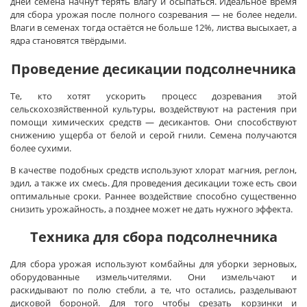
дней семена начнут терять влагу и осыпаться. Идеальное время
для сбора урожая после полного созревания — не более недели.
Влаги в семенах тогда остаётся не больше 12%, листва высыхает, а
ядра становятся твёрдыми.
Проведение десикации подсолнечника
Те, кто хотят ускорить процесс дозревания этой
сельскохозяйственной культуры, воздействуют на растения при
помощи химических средств — десикантов. Они способствуют
снижению ущерба от белой и серой гнили. Семена получаются
более сухими.
В качестве подобных средств используют хлорат магния, реглон,
эдил, а также их смесь. Для проведения десикации тоже есть свои
оптимальные сроки. Раннее воздействие способно существенно
снизить урожайность, а позднее может не дать нужного эффекта.
Техника для сбора подсолнечника
Для сбора урожая используют комбайны для уборки зерновых,
оборудованные измельчителями. Они измельчают и
раскидывают по полю стебли, а те, что остались, разделывают
дисковой бороной. Для того чтобы срезать корзинки и