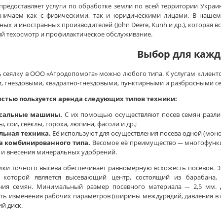
редоставляет услуги по обработке земли по всей территории Украин
ничаем как с физическими, так и юридическими лицами. В нашем 
ных и иностранных производителей (John Deere, Kunh и др.), которая 
й техосмотр и профилактическое обслуживание.
Выбор для кажд
 сеялку в ООО «Агродопомога» можно любого типа. К услугам клиенто
, гнездовыми, квадратно-гнездовыми, пунктирными и разбросными с
стью пользуется аренда следующих типов техники:
сальные машины.
С их помощью осуществляют посев семян различн
, сои, свёклы, гороха, люпина, фасоли и др.;
льная техника.
Её используют для осуществления посева одной (мо
а комбинированного типа.
Весомое её преимущество ─ многофункц
 и внесения минеральных удобрений.
лки точного высева обеспечивает равномерную всхожесть посевов. 
 которой является высевающий центр, состоящий из барабана, 
ния семян. Минимальный размер посевного материала ─ 2,5 мм. 
ь изменения рабочих параметров (ширины междурядий, давления в с
й диск.