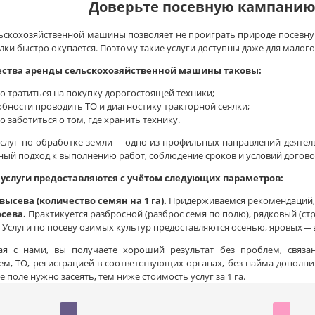
Доверьте посевную кампанию
ьскохозяйственной машины позволяет не проиграть природе посевную
лки быстро окупается. Поэтому такие услуги доступны даже для малого
ства аренды сельскохозяйственной машины таковы:
о тратиться на покупку дорогостоящей техники;
обности проводить ТО и диагностику тракторной сеялки;
о заботиться о том, где хранить технику.
слуг по обработке земли ─ одно из профильных направлений деятел
ный подход к выполнению работ, соблюдение сроков и условий догово
услуги предоставляются с учётом следующих параметров:
ысева (количество семян на 1 га).
Придерживаемся рекомендаций, у
сева.
Практикуется разбросной (разброс семя по полю), рядковый (ст
Услуги по посеву озимых культур предоставляются осенью, яровых ─ 
ая с нами, вы получаете хороший результат без проблем, связа
м, ТО, регистрацией в соответствующих органах, без найма дополн
 поле нужно засеять, тем ниже стоимость услуг за 1 га.