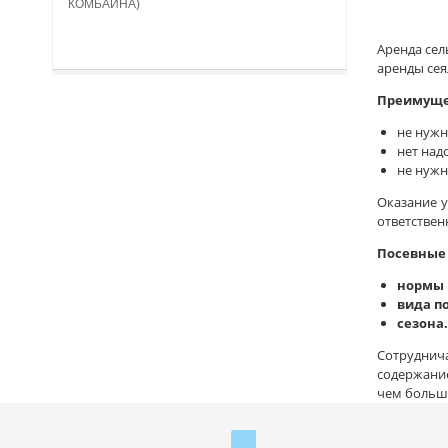
КОМБАЙНА)
Аренда сел
аренды сея
Преимуще
не нужн
нет над
не нужн
Оказание у
ответствен
Посевные 
нормы в
вида по
сезона.
Сотруднич
содержание
чем больше