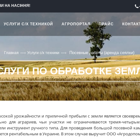
НИ НА НАСІННЯ!
УСЛУГИ С/Х ТЕХНИКОЙ
АГРОПОРТАЛ
ПРАЙС
КОНТАК
—›
—›
Посевные работы (аренда сеялки)
Главная
Услуги с/х техники
СЛУГИ ПО ОБРАБОТКЕ ЗЕМ
ысокой урожайности и приличной прибыли с земли является своевре
льно для аграриев, чьи участки не ограничиваются тремя-четырь
или инструмент ручного типа. Для проведения большой посевной ка
яется рентабельным в Украине. В этом случае выручит ООО «Агродопом