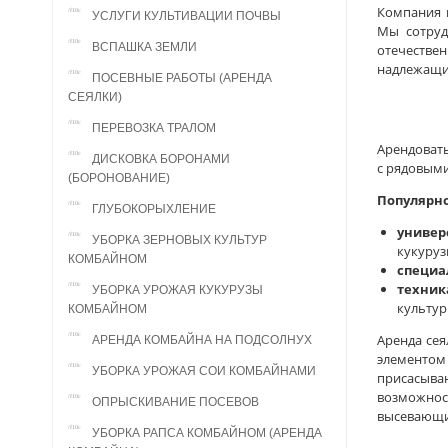
Компания п
УСЛУГИ КУЛЬТИВАЦИИ ПОЧВЫ
Мы сотруд
ВСПАШКА ЗЕМЛИ
отечествен
надлежащи
ПОСЕВНЫЕ РАБОТЫ (АРЕНДА
СЕЯЛКИ)
ПЕРЕВОЗКА ТРАЛОМ
Арендовать
ДИСКОВКА БОРОНАМИ
с рядовыми
(БОРОНОВАНИЕ)
Популярно
ГЛУБОКОРЫХЛЕНИЕ
универ
УБОРКА ЗЕРНОВЫХ КУЛЬТУР
кукурузы
КОМБАЙНОМ
специа
техник
УБОРКА УРОЖАЯ КУКУРУЗЫ
культур
КОМБАЙНОМ
Аренда сея
АРЕНДА КОМБАЙНА НА ПОДСОЛНУХ
элементом
УБОРКА УРОЖАЯ СОИ КОМБАЙНАМИ
присасыва
возможност
ОПРЫСКИВАНИЕ ПОСЕВОВ
высевающи
УБОРКА РАПСА КОМБАЙНОМ (АРЕНДА