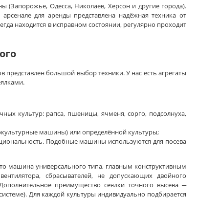
ы (Запорожье, Одесса, Николаев, Херсон и другие города).
арсенале для аренды представлена надёжная техника от
всегда находится в исправном состоянии, регулярно проходит
ого
в представлен большой выбор техники. У нас есть агрегаты
еялками.
ых культур: рапса, пшеницы, ячменя, сорго, подсолнуха,
нокультурные машины) или определённой культуры;
иональность. Подобные машины используются для посева
Это машина универсального типа, главным конструктивным
вентилятора, сбрасывателей, не допускающих двойного
Дополнительное преимущество сеялки точного высева ─
истеме). Для каждой культуры индивидуально подбирается