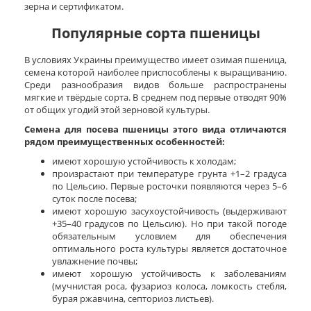
зерна и сертификатом.
Популярные сорта пшеницы
В условиях Украины преимущество имеет озимая пшеница,
семена которой наиболее приспособлены к выращиванию.
Среди разнообразия видов больше распространены
мягкие и твёрдые сорта. В среднем под первые отводят 90%
от общих угодий этой зерновой культуры.
Семена для посева пшеницы этого вида отличаются
рядом преимущественных особенностей:
имеют хорошую устойчивость к холодам;
произрастают при температуре грунта +1–2 градуса
по Цельсию. Первые росточки появляются через 5–6
суток после посева;
имеют хорошую засухоустойчивость (выдерживают
+35–40 градусов по Цельсию). Но при такой погоде
обязательным условием для обеспечения
оптимального роста культуры является достаточное
увлажнение почвы;
имеют хорошую устойчивость к заболеваниям
(мучнистая роса, фузариоз колоса, ломкость стебля,
бурая ржавчина, септориоз листьев).